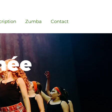
cription
Zumba
Contact
inée