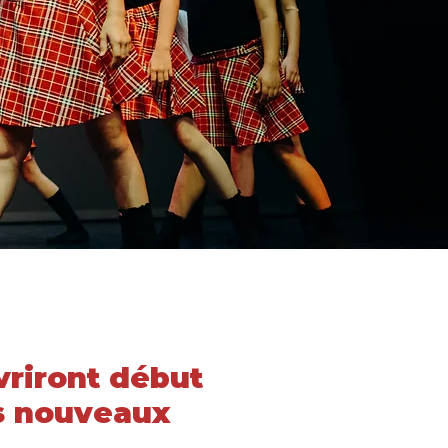
vriront début
es nouveaux